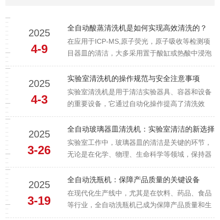
自...
全自动酸蒸清洗机是如何实现高效清洗的？
2025
在应用于ICP-MS,原子荧光，原子吸收等检测项
4-9
目器皿的清洁，大多采用置于酸缸或热酸中浸泡
的处理方式，这种方式效率偏低，酸消耗偏高，
反复换酸也容易带来工作的不便。永合创信全自
实验室清洗机的操作规范与安全注意事项
2025
动酸蒸清洗机，利用对酸加热产生的高纯酸蒸气
实验室清洗机是用于清洁实验器具、容器和设备
4-3
在清洗腔和器皿的内外表面...
的重要设备，它通过自动化操作提高了清洗效
率，减少了人工操作的风险。然而，在使用过程
中需要遵循一定的操作规范和安全注意事项，以
全自动玻璃器皿清洗机：实验室清洁的新选择
2025
确保设备的正常运行以及操作人员的安全。一、
实验室工作中，玻璃器皿的清洁是关键的环节，
3-26
操作规范1、使用前检查设备在启动...
无论是在化学、物理、生命科学等领域，保持器
皿的清洁不仅关乎实验的准确性，也与实验的安
全性紧密相关。传统的手工清洗方法不仅费时费
全自动洗瓶机：保障产品质量的关键设备
2025
力，还可能因清洗不干净而导致交叉污染，进而
在现代化生产线中，尤其是在饮料、药品、食品
3-19
影响实验结果。随着科技的发展，...
等行业，全自动洗瓶机已成为保障产品质量和生
产效率的关键设备。它通过高效、精确的清洗过