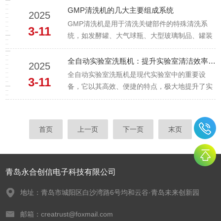
程，确保瓶子在灌装前达到高标准的清洁要求，
GMP清洗机的几大主要组成系统
2025
从而避免任何污染物对产品的影响，保障了最终
GMP清洗机是用于清洗关键部件的特殊清洗系
3-11
消费者的安全与健康。全自动洗瓶...
统，如发酵罐、大气球瓶、大型玻璃制品、罐装
和包装机部件、搅拌机、漏斗、托盘、盒子，压
片工具及其他生产药品、诊断、化妆品和食品。
全自动实验室洗瓶机：提升实验室清洁效率的关键设备
2025
GMP是GoodManufacturingPractice的缩写，指
全自动实验室洗瓶机是现代实验室中的重要设
3-11
的是...
备，它以其高效、便捷的特点，极大地提升了实
验室的清洁效率和工作环境。其主要功能是通过
全自动化的方式，对实验室中的各种玻璃器皿，
如试管、烧杯、量筒、瓶子等进行清洗，帮助实
首页
上一页
下一页
末页
验人员节省大量时间，确保实验过程...
青岛永合创信电子科技有限公司
地址：青岛市城阳区白沙湾路6号均和云谷·青岛未来创新园
邮箱：creatrust@foxmail.com