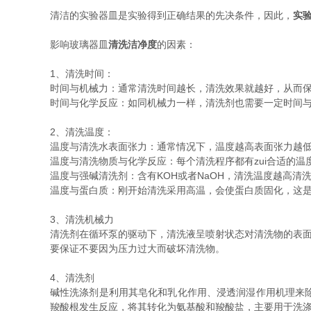
清洁的实验器皿是实验得到正确结果的先决条件，因此，
实
影响玻璃器皿
清洗洁净度
的因素：
1、清洗时间：
时间与机械力：通常清洗时间越长，清洗效果就越好，从而
时间与化学反应：如同机械力一样，清洗剂也需要一定时间
2、清洗温度：
温度与清洗水表面张力：通常情况下，温度越高表面张力越
温度与清洗物质与化学反应：每个清洗程序都有zui合适的
温度与强碱清洗剂：含有KOH或者NaOH，清洗温度越高
温度与蛋白质：刚开始清洗采用高温，会使蛋白质固化，这
3、清洗机械力
清洗剂在循环泵的驱动下，清洗液呈喷射状态对清洗物的表面
要保证不要因为压力过大而破坏清洗物。
4、清洗剂
碱性洗涤剂是利用其皂化和乳化作用、浸透润湿作用机理来
羧酸根发生反应，将其转化为氨基酸和羧酸盐，主要用于洗