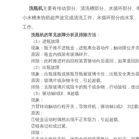
洗瓶机
主要有传动部分、清洗槽部分、水循环部分、
小水槽来协助超声波完成清洗工作。水循环部分由水泵、
工作。
洗瓶机的常见故障分析及排除方法
：
（1）进瓶故障
现象：瓶子推不进瓶盒，进瓶离合器动作，触动限位开关
原因：瓶盒内残留有玻璃碎片。
排除：此时推进杆由回程装置驱动向后退回，如果退回距离
（2）出瓶故障
现象：出瓶接瓶或推瓶导瓶被玻璃卡住，出瓶安全离合器
原因：玻璃片或杂物卡住，引起超载。
排除：去除玻璃片或阻卡的瓶子或杂物，拧动旋钮，使出
（3）驱动轴Ⅰ或Ⅱ、Ⅲ超载
现象：
力臂转动触动行程开关，导致停机，驱动轴1或2、3过载
原因：
①链盒运动时偶然出现不正常阻力，引起超载。
②链条过松或过紧。
排除：