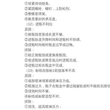
①张紧传动链条。
②紧固螺栓、螺钉，上防松剂。
③整蝶形弹簧。
④换质量好的承压盘。
（12）进瓶不到位
原因：
①推瓶指变形或长度不够。
②进瓶轨道升降时间和进瓶时不协调。
③进瓶时间相对瓶盒过早或过晚。
排除：
①校正推瓶指或更换推瓶指。
②使进瓶轨道降至低点时进瓶完成。
③进瓶过程在瓶盒中完成。
（13）标纸在除标1前脱落率不高
原因：
①扇形喷淋堵塞或喷淋压力低。
②瓶颈过大，瓶子在瓶盒中通过颠簸轨道时不能前后摆
③浸泡时间不够。
④标纸或标胶选型不对。
排除：
①清洗、提高喷淋压力；