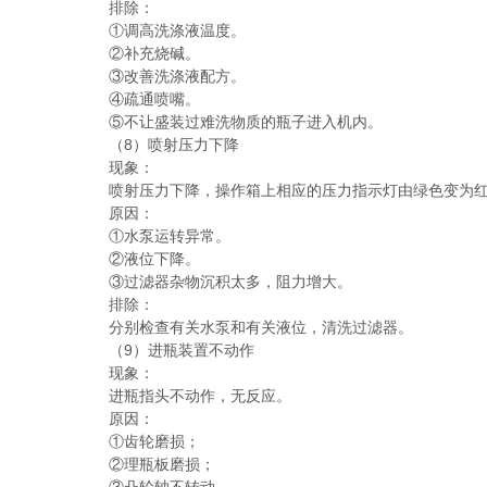
排除：
①调高洗涤液温度。
②补充烧碱。
③改善洗涤液配方。
④疏通喷嘴。
⑤不让盛装过难洗物质的瓶子进入机内。
（8）喷射压力下降
现象：
喷射压力下降，操作箱上相应的压力指示灯由绿色变为红
原因：
①水泵运转异常。
②液位下降。
③过滤器杂物沉积太多，阻力增大。
排除：
分别检查有关水泵和有关液位，清洗过滤器。
（9）进瓶装置不动作
现象：
进瓶指头不动作，无反应。
原因：
①齿轮磨损；
②理瓶板磨损；