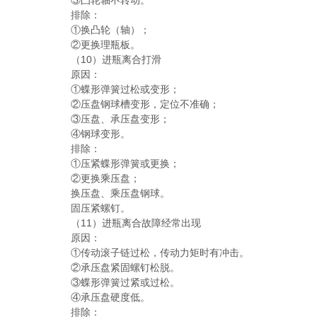
③凸轮轴不转动。
排除：
①换凸轮（轴）；
②更换理瓶板。
（10）进瓶离合打滑
原因：
①蝶形弹簧过松或变形；
②压盘钢球槽变形，定位不准确；
③压盘、承压盘变形；
④钢球变形。
排除：
①压紧蝶形弹簧或更换；
②更换乘压盘；
换压盘、乘压盘钢球。
固压紧螺钉。
（11）进瓶离合故障经常出现
原因：
①传动滚子链过松，传动力矩时有冲击。
②承压盘紧固螺钉松脱。
③蝶形弹簧过紧或过松。
④承压盘硬度低。
排除：