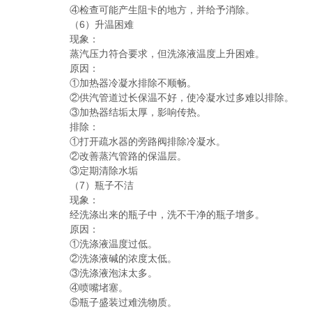
④检查可能产生阻卡的地方，并给予消除。
（6）升温困难
现象：
蒸汽压力符合要求，但洗涤液温度上升困难。
原因：
①加热器冷凝水排除不顺畅。
②供汽管道过长保温不好，使冷凝水过多难以排除。
③加热器结垢太厚，影响传热。
排除：
①打开疏水器的旁路阀排除冷凝水。
②改善蒸汽管路的保温层。
③定期清除水垢
（7）瓶子不洁
现象：
经洗涤出来的瓶子中，洗不干净的瓶子增多。
原因：
①洗涤液温度过低。
②洗涤液碱的浓度太低。
③洗涤液泡沫太多。
④喷嘴堵塞。
⑤瓶子盛装过难洗物质。