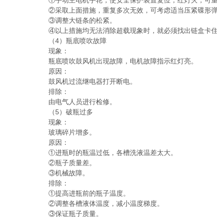
①手动主电机手轮，使安全保护装置复位，红灯灭，可重
②采取上面措施，重复多次无效，可考虑适当压紧碟形弹
③调整大链条的松紧。
④以上措施均无法消除超载现象时，就必须找出链盒卡住
（4）瓶底喷吹故障
现象：
瓶底喷吹鼓风机出现故障，电机故障指示红灯亮。
原因：
鼓风机过流继电器打开断电。
排除：
由电气人员进行检修。
（5）破瓶过多
现象：
玻璃碎片增多。
原因：
①进瓶时的瓶温过低，各槽洗液温差太大。
②瓶子质量差。
③机械故障。
排除：
①提高进瓶前的瓶子温度。
②调整各槽液体温度，减小温度梯度。
③保证瓶子质量。