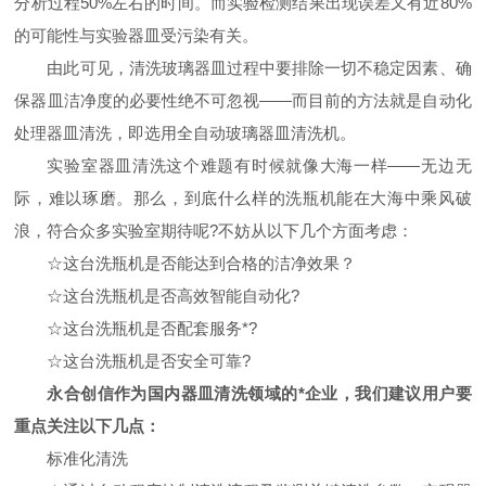
分析过程50%左右的时间。而实验检测结果出现误差又有近80%
的可能性与实验器皿受污染有关。
由此可见，清洗玻璃器皿过程中要排除一切不稳定因素、确
保器皿洁净度的必要性绝不可忽视——而目前
的方法就是自动化
处理器皿清洗，即选用全自动玻璃器皿清洗机。
实验室器皿清洗这个难题有时候就像大海一样——无边无
际，难以琢磨。那么，到底什么样的洗瓶机能在大海中乘风破
浪，符合众多实验室期待呢?不妨从以下几个方面考虑：
☆这台洗瓶机是否能达到合格的洁净效果？
☆这台洗瓶机是否高效智能自动化?
☆这台洗瓶机是否配套服务*?
☆这台洗瓶机是否安全可靠?
永合创信作为国内器皿清洗领域的*企业，我们建议用户要
重点关注以下几点：
标准化清洗