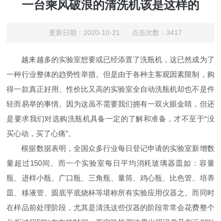
一台乘风破浪的清洗机该是这样的
更新日期：2020-10-21 点击次数：3417
越来越多的实验室想要或已经添置了洗瓶机，这已然成为了
一种行业整体的趋势性举措。
但是由于各种主客观因素限制，购
得一款真正好用、性价比又高的实验室全自动洗瓶机却也不是件
轻而易举的事情。因为这虽不需要我们拥有一双火眼金睛，但还
是要求我们对选购洗瓶机具备一定的了解和准备，才不至于“没
买心动，买了心痛”。
根据
数据表明，全国众多行业每日登记申请的实验室新增数
量超过150间。
而一个实验室每日平均消耗玻璃器皿如：容量
瓶、进样小瓶、广口瓶、三角瓶、量筒、鸡心瓶、比色管、培养
皿、移液管、圆底平底烧杯等堪称所有实验应用仪器之。而同时
在样品前处理阶段，尤其是清洗这些仪器的阶段常常会花费整个