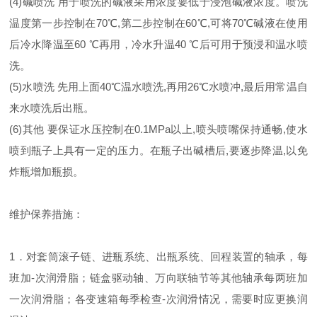
(4)碱喷洗 用于喷洗的碱液采用浓度要低于浸泡碱液浓度。喷洗
温度第一步控制在70℃,第二步控制在60℃,可将70℃碱液在使用
后冷水降温至60 ℃再用，冷水升温40 ℃后可用于预浸和温水喷
洗。
(5)水喷洗 先用上面40℃温水喷洗,再用26℃水喷冲,最后用常温自
来水喷洗后出瓶。
(6)其他 要保证水压控制在0.1MPa以上,喷头喷嘴保持通畅,使水
喷到瓶子上具有一定的压力。在瓶子出碱槽后,要逐步降温,以免
炸瓶增加瓶损。
维护保养措施：
1．对套筒滚子链、进瓶系统、出瓶系统、回程装置的轴承，每
班加-次润滑脂；链盒驱动轴、万向联轴节等其他轴承每两班加
一次润滑脂；各变速箱每季检查-次润滑情况，需要时应更换润