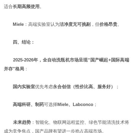
适合
长期高频使用
。
Miele
：高端实验室认为
洁净度无可挑剔
，但
价格昂贵
。
四、结论：
2025-2026年，全自动洗瓶机市场呈现“国产崛起+国际高端
并存”格局
：
国内实验室
优先考虑
永合创信（性价比高、服务好）
；
高端科研、制药
可选择
Miele、Labconco
；
未来趋势
：智能化、物联网远程监控、绿色节能清洗技术将
成为竞争焦点，国产品牌有望进一步抢占高端市场。