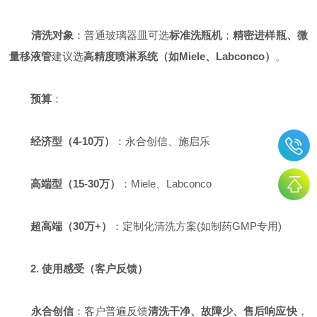
清洗对象
：普通玻璃器皿可选
标准洗瓶机
；
精密进样瓶、微
量移液管
建议选
高精度喷淋系统（如Miele、Labconco）
。
预算
：
经济型（4-10万）
：永合创信、施启乐
高端型（15-30万）
：Miele、Labconco
超高端（30万+）
：定制化清洗方案(如制药GMP专用)
2. 使用感受（客户反馈）
永合创信
：客户普遍反馈
清洗干净、故障少、售后响应快
，