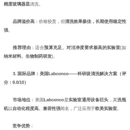
精度玻璃器皿
清洗。
品牌溢价高
：价格较贵，但
清洗效果极佳，长期使用稳定性
强
。
推荐理由
：适合
预算充足、对洁净度要求极高的实验室
(如
纳米材料、生物制药研发
)。
3. 国际品牌：美国Labconco——科研级清洗解决方案（评
分：9.0/10）
市场地位
：美国
Labconco
是
实验室通用设备巨头
，其
洗瓶
机
以
自动化程度高、兼容性强
闻名，广泛应用于
欧美实验室
。
竞争优势
：