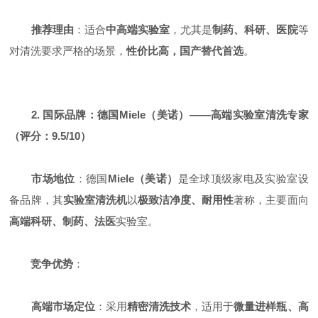
推荐理由
：适合
中高端实验室
，尤其是
制药、科研、医院
等
对清洗要求严格的场景，
性价比高，国产替代首选
。
2. 国际品牌：德国Miele（美诺）——高端实验室清洗专家
（评分：9.5/10）
市场地位
：德国
Miele（美诺）
是全球顶级家电及实验室设
备品牌，其
实验室清洗机
以
极致洁净度、耐用性
著称，主要面向
高端科研、制药、法医
实验室。
竞争优势
：
高端市场定位
：采用
精密清洗技术
，适用于
微量进样瓶、高