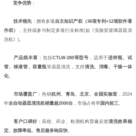
竞争优势
：
技术领先
：拥有多项
自主知识产权（36项专利+12项软件著
作权）
，主持或参与制定多项行业标准(如《实验室玻璃器皿清
洗机》)。
产品线丰富
：包括
CTLW-280等型号
，适用于
进样瓶、试
管、移液管、容量瓶
等器皿清洗，支持
清洗、消毒、干燥一体
化
。
市场覆盖广
：热销
杭州、青岛、北京、全国实验室
，2024
年
全自动器皿清洗机销量超2000台
，市场占有率
国内前三
。
客户口碑好
：高校、药企、检测机构普遍反馈
清洗效果稳
定、故障率低、售后服务响应快
。