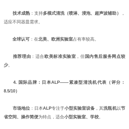
技术成熟
：支持
多模式清洗（喷淋、浸泡、超声波辅助）
，
适应不同器皿需求。
全球认可
：在
北美、欧洲实验室
占有率较高。
推荐理由
：适合
欧美标准实验室
，但
国内售后服务网点较
少
。
4. 国际品牌：日本ALP——紧凑型清洗机代表（评分：
8.5/10）
市场地位
：日本
ALP
专注于
小型实验室设备
，其
洗瓶机
以
节
省空间、操作简便
为特点，适合
小型实验室、学校
。