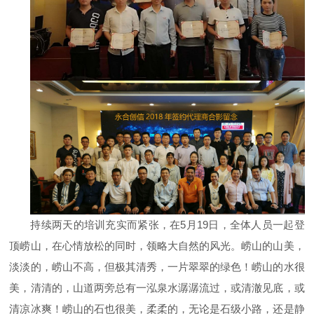
持续两天的培训充实而紧张，在5月19日，全体人员一起登
顶崂山，在心情放松的同时，领略大自然的风光。崂山的山美，
淡淡的，崂山不高，但极其清秀，一片翠翠的绿色！崂山的水很
美，清清的，山道两旁总有一泓泉水潺潺流过，或清澈见底，或
清凉冰爽！崂山的石也很美，柔柔的，无论是石级小路，还是静