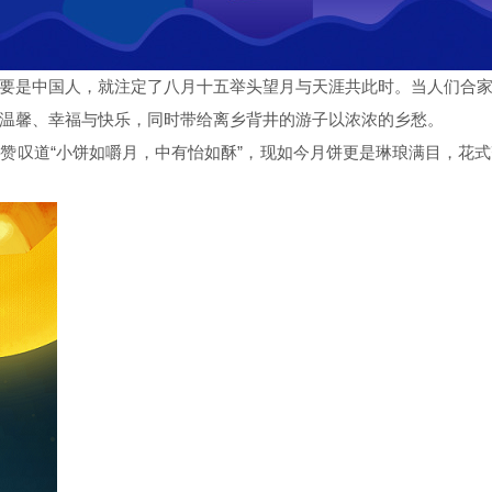
要是中国人，就注定了八月十五举头望月与天涯共此时。当人们合
温馨、幸福与快乐，同时带给离乡背井的游子以浓浓的乡愁。
赞叹道“小饼如嚼月，中有怡如酥”，现如今月饼更是琳琅满目，花