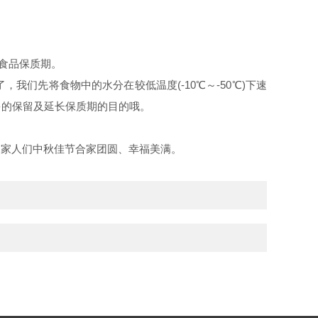
食品保质期。
们先将食物中的水分在较低温度(-10℃～-50℃)下速
多的保留及延长保质期的目的哦。
和家人们中秋佳节合家团圆、幸福美满。