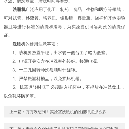
水温、清洗剂量、清洗时间等参数。
洗瓶机
广泛应用于化工、制药、食品、生物和医疗等领域，
可对试管、移液管、培养皿、锥形瓶、容量瓶、烧杯和其他实验
器皿等进行标准的清洗和消毒，为实验提供可靠高效的清洗保
证。
洗瓶机
的使用注意事项：
1、该机要放置平稳，出水管一侧台面了略为低些。
2、电源开关安方在冲洗室外较好。接通电源。
3、十二孔回转冲洗盘顺时针旋转。
4、严禁搬塑料槽盘，以免损坏机器。
5、机器运转时瓶子必须装入托杯中，不得放在冲洗盘上，
以免轧坏防护罩。
上一篇：
万万没想到！实验室洗瓶机的性能特点那么多