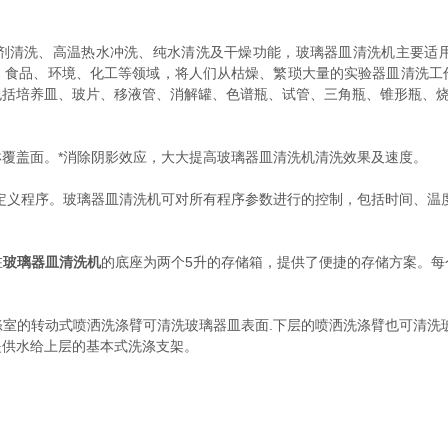
剂清洗、高温热水冲洗、纯水清洗及干燥功能，玻璃器皿清洗机主要适
、食品、环境、化工等领域，将人们从枯燥、繁琐大量的实验器皿清洗工
包括培养皿、玻片、移液管、消解罐、色谱瓶、试管、三角瓶、锥形瓶、
盖面。*消除阴影效应，大大提高玻璃器皿清洗机清洗效果及速度。
定义程序。玻璃器皿清洗机可对所有程序参数进行的控制，包括时间、温度
在
玻璃器皿清洗机
的底座为两个5升的存储箱，提供了便捷的存储方案。
室的转动式喷洒洗涤臂可清洗玻璃器皿表面.下层的喷洒洗涤臂也可清洗
提供水给上层的基本式洗涤支架。