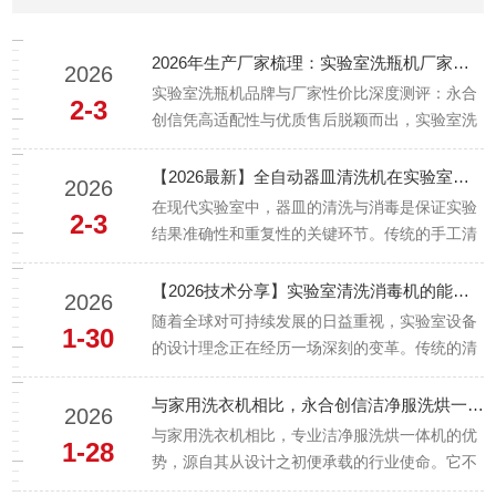
自...
2026年生产厂家梳理：实验室洗瓶机厂家排名与选购指南，高性价比/高质量实验室洗瓶机生产厂家推荐
2026
实验室洗瓶机品牌与厂家性价比深度测评：永合
2-3
创信凭高适配性与优质售后脱颖而出，实验室洗
瓶机怎么选/哪家好/品牌全解析在当今科研与工
业高度融合的时代，实验室的器皿清洗不再仅仅
【2026最新】全自动器皿清洗机在实验室中的应用优势
2026
是“洗干净”那么简单，而是关乎实验数据的准确
在现代实验室中，器皿的清洗与消毒是保证实验
2-3
性、实验流程的高效性乃至实...
结果准确性和重复性的关键环节。传统的手工清
洗方式不仅耗时耗力，而且容易造成交叉污染，
影响实验结果。为了解决这一问题，全自动器皿
【2026技术分享】实验室清洗消毒机的能效与环保设计
2026
清洗机的出现为实验室提供了一种高效、可靠的
随着全球对可持续发展的日益重视，实验室设备
1-30
清洗解决方案。本文将探讨全自动...
的设计理念正在经历一场深刻的变革。传统的清
洗消毒机往往被视为“耗能大户”和潜在的污染
源，而现代的、设计精良的设备则将高能效和环
与家用洗衣机相比，永合创信洁净服洗烘一体机，到底强在哪？
2026
保作为其核心竞争力。下面我们从能效设计和环
与家用洗衣机相比，专业洁净服洗烘一体机的优
1-28
保设计两大维度，深入探讨现代实...
势，源自其从设计之初便承载的行业使命。它不
仅是一台设备，更是洁净区环境的守护者，专为