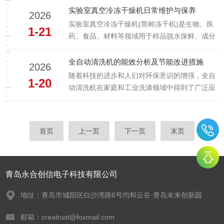
满足GMP严苛规范而生。其核心区别在于：专业
实验室真空冷冻干燥机日常维护与保养
2026
级防污染，与体系化合规保障。1.核心设计，天
实验室真空冷冻干燥机(简称冻干机)是生物、医
1-21
差地别永合创信洁净服洗烘一...
药、食品、材料等领域用于样品脱水保鲜、成分
保留的关键设备，其核心依靠“冷冻-真空-升华”原
理完成干燥过程。设备运行状态直接影响样品冻
全自动清洗机的能效分析及节能改进措施
2026
干效果、实验效率及设备使用寿命，因此需建立
随着科技的进步和人们对环保意识的增强，全自
1-20
规范的日常维护与保养流...
动清洗机在家庭和工业洗涤领域中得到了广泛应
用。以其高效、便捷的特点，受到了消费者的青
睐。然而，在享受其便利的同时，也必须关注它
在能耗方面的问题。本文将对其能效进行分析，
首页
上一页
下一页
末页
并提出相应的节能改进措施。一、...
青岛永合创信电子科技有限公司
地址：青岛市城阳区白沙湾路6号均和云谷·青岛未来创新园
邮箱：creatrust@foxmail.com