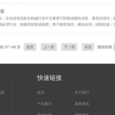
业
业：全自动清洗机在机械行业中主要用于防锈油脂的去除，量具的清洗；
面处理行业：电镀前的除油除锈；离子镀前清洗；磷化处理；清除积炭；清
 37 / 40 页
首页
上一页
下一页
末页
跳转到第
快速链接
新园
首页
关于我们
产品展示
新闻资讯