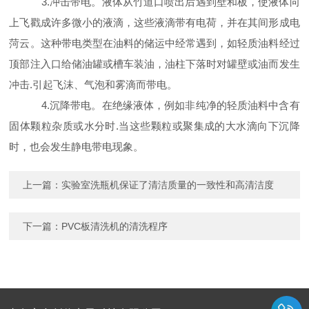
3.冲击带电。液体从竹道口喷出后遇到壁和板，使液体向
上飞戳成许多微小的液滴，这些液滴带有电荷，并在其间形成电
菏云。这种带电类型在油料的储运中经常遇到，如轻质油料经过
顶部注入口给储油罐或槽车装油，油柱下落时对罐壁或油而发生
冲击.引起飞沫、气泡和雾滴而带电。
4.沉降带电。在绝缘液体，例如非纯净的轻质油料中含有
固体颗粒杂质或水分时.当这些颗粒或聚集成的大水滴向下沉降
时，也会发生静电带电现象。
上一篇：
实验室洗瓶机保证了清洁质量的一致性和高清洁度
下一篇：
PVC板清洗机的清洗程序