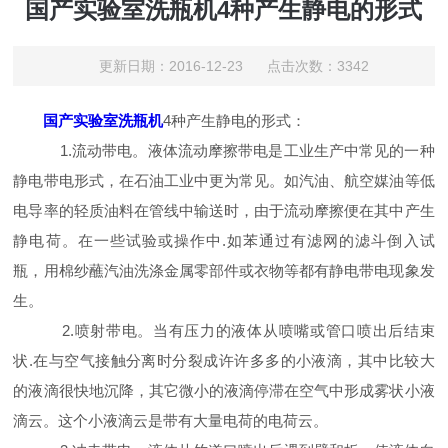
国产实验室洗瓶机4种产生静电的形式
更新日期：2016-12-23 点击次数：3342
国产实验室洗瓶机
4种产生静电的形式：
1.流动带电。液体流动摩擦带电是工业生产中常见的一种
静电带电形式，在石油工业中更为常见。如汽油、航空媒油等低
电导率的轻质油料在管线中输送时，由于流动摩擦便在其中产生
静电荷。在一些试验或操作中.如苯通过有滤网的滤斗倒入试
瓶，用棉纱蘸汽油洗涤金属零部件或衣物等都有静电带电现象发
生。
2.喷射带电。当有压力的液体从喷嘴或管口喷出后结束
状.在与空气接触分离时分裂成许许多多的小液滴，其中比较大
的液滴很快地沉降，其它微小的液滴停滞在空气中形成雾状小液
滴云。这个小液滴云是带有大量电荷的电荷云。