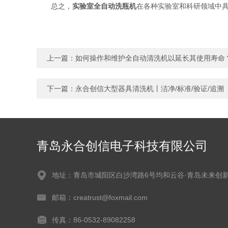
总之，
实验室全自动洗瓶机
在各种实验室和科研领域中
上一篇：
如何操作和维护全自动清洗机以延长其使用寿命
下一篇：
永合创信大型器具清洗机丨洁净/标准/验证/追溯
青岛永合创信电子科技有限公司
地址：青岛市城阳区白沙湾路6号均和云谷·青岛未来创
邮箱：creatrust@foxmail.com
传真：86-0532-89082258