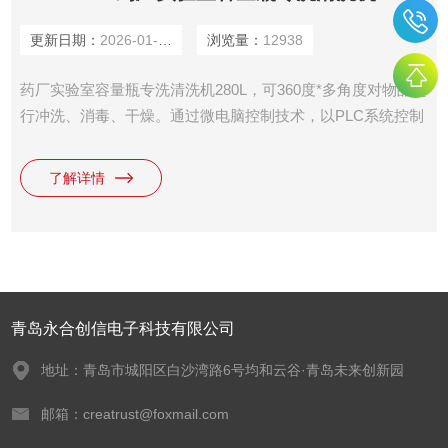
更新日期：
2026-01-14
浏览量：
12938
药厂实验室容量瓶专洗清洗机280L，可360度*多角度对物品进
行冲洗、消毒、干燥。通过微电脑控制技术，以PLC系统控制
温度、时间并配以的清洗剂、中和剂等对各种实验室玻璃器
皿、电路板等物品的内外表面附着物进行清洗、消毒和干燥处
了解详情
理。清洗机北广泛应用于制药企业、疾控中心、科研院所、食
品厂、化工企业、电子企业的实验室及生产部门、医院口腔
科、消毒供应中心
青岛永合创信电子科技有限公司
地址：青岛市城阳区白沙湾路6号均和云谷·青岛未来创新园
邮箱：creatrust@foxmail.com