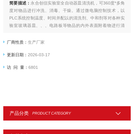
简要描述：
永合创信实验室全自动器皿清洗机，可360度*多角
度对物品进行冲洗、消毒、干燥。通过微电脑控制技术，以
PLC系统控制温度、时间并配以的清洗剂、中和剂等对各种实
验室玻璃器皿、、、电路板等物品的内外表面附着物进行清
洗、消毒和干燥处理。清洗机广泛应用于制药企业、疾控中
心、科研院所、食品厂、化工企业、电子企业的实验室及生产
厂商性质：
生产厂家
部门、医院口腔科、消毒供应中心
更新日期：
2026-03-17
访 问 量：
6801
产品分类
PRODUCT CATEGORY