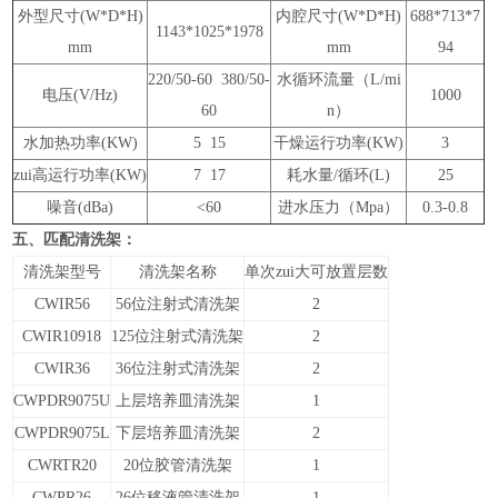
外型尺寸(W*D*H)
内腔尺寸(W*D*H)
688*713*7
1143*1025*1978
mm
mm
94
220/50-60 380/50-
水循环流量（L/mi
电压(V/Hz)
1000
60
n）
水加热功率(KW)
5 15
干燥运行功率(KW)
3
zui高运行功率(KW)
7 17
耗水量/循环(L)
25
噪音(dBa)
<60
进水压力（Mpa）
0.3-0.8
五、匹配清洗架：
清洗架型号
清洗架名称
单次zui大可放置层数
CWIR56
56位注射式清洗架
2
CWIR10918
125位注射式清洗架
2
CWIR36
36位注射式清洗架
2
CWPDR9075U
上层培养皿清洗架
1
CWPDR9075L
下层培养皿清洗架
2
CWRTR20
20位胶管清洗架
1
CWPR26
26位移液管清洗架
1