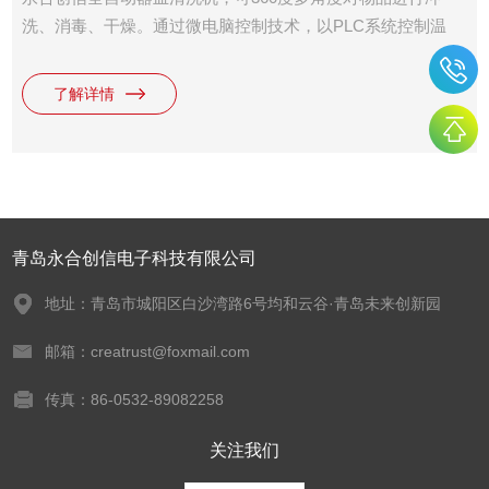
洗、消毒、干燥。通过微电脑控制技术，以PLC系统控制温
度、时间并配以的清洗剂、中和剂等对各种实验室玻璃器皿、
电路板等物品的内外表面附着物进行清洗、消毒和干燥处理。
了解详情
清洗机北广泛应用于制药企业、疾控中心、科研院所、食品
厂、化工企业、电子企业的实验室及生产部门、医院口腔科、
消毒供应中心
青岛永合创信电子科技有限公司
地址：青岛市城阳区白沙湾路6号均和云谷·青岛未来创新园
邮箱：creatrust@foxmail.com
传真：86-0532-89082258
关注我们