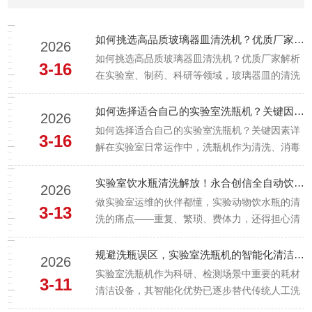
自...
如何挑选高品质玻璃器皿清洗机？优质厂家解析
2026
如何挑选高品质玻璃器皿清洗机？优质厂家解析
3-16
在实验室、制药、科研等领域，玻璃器皿的清洗
是一项至关重要的工作。选择一台高品质的玻璃
器皿清洗机，不仅能提高工作效率，还能确保实
如何选择适合自己的实验室洗瓶机？关键因素详解
2026
验结果的准确性。本文将为您详细解析如何挑选
如何选择适合自己的实验室洗瓶机？关键因素详
3-16
高品质的玻璃器皿清洗机，并重点...
解在实验室日常运作中，洗瓶机作为清洗、消毒
和干燥实验器皿的重要设备，其选择直接关系到
实验效率和数据的准确性。面对市场上琳琅满目
实验室饮水瓶清洗解放！永合创信全自动饮水瓶清洗机，高效合规又省心！
2026
的洗瓶机品牌和型号，如何挑选出适合自己实验
做实验室运维的伙伴都懂，实验动物饮水瓶的清
3-13
室需求的洗瓶机呢？本文将结合青...
洗的痛点——重复、繁琐、费体力，还得担心清
洗不到位、不合规，耽误实验进度不说，还可能
影响实验动物健康，进而影响实验数据的准确
规避洗瓶误区，实验室洗瓶机的智能化清洁技巧与应用
2026
性。别再被手动清洗束缚啦！永合创信全自动饮
实验室洗瓶机作为科研、检测场景中重要的耗材
3-11
水瓶清洗机，专为实验室场景量身打...
清洁设备，其智能化优势已逐步替代传统人工洗
瓶，大幅提升清洁效率与洁净度。但在实际应用