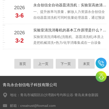
中，多数使用者因操作不当、认知偏差，陷入洗
永合创信全自动器皿清洗机：实验室高效清洗的理想选择！
2026
瓶误区，导致清洁不达标、耗材损坏、设备寿命
一、提升效率与质量，解放人力资源永合创信全
3-6
缩短等问题。本文结合实验室洗瓶...
自动器皿清洗机可同时批量处理器皿，通过预设
程序自动完成清洗、冲洗、烘干全流程，大幅缩
短清洗时间，相比人工清洗效率提升数倍，能轻
实验室清洗消毒机的基本工作原理是什么？它是如何实现清洗与消毒双重功能的？
2026
松应对高通量实验室的巨大清洗工作量。同时，
实验室清洗消毒机(洗瓶机、器皿清洗机)本质上
3-2
设备可精准控制水温、水压和清洗...
是把机械清洗+热力/化学消毒集成在一台设备
里，通过标准化程序完成“从脏到无菌/洁净”的全
过程。可以分成“清洗原理”和“消毒原理”两部分来
看。一、基本工作原理概述总体流程​典型程序包
首页
上一页
下一页
末页
括：预冲洗→主洗...
青岛永合创信电子科技有限公司
地址：青岛市城阳区白沙湾路6号均和云谷·青岛未来创新园
邮箱：creatrust@foxmail.com