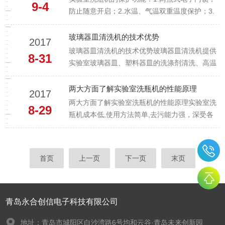
9-4
的。超声波式全自动洗瓶机可以产生超声波，超
防止随意开启；2.水温、气温双重温度保护；3.
声波在清洗液中疏密相间的向前...
循环泵高温自动保护；4.断电保护功能；5.排水
管路水封设计防止污水逆流；6.配备有转速传感
玻璃器皿清洗机的技术优势
2017
器并通过程序监测转速，如检测到障碍物，水泵
玻璃器皿清洗机的技术优势玻璃器皿清洗机提供
8-31
将在过热之前被关闭，以防损坏机器，同时也完
实验室玻璃器皿、塑料器皿的洗涤剂清洗、高温
成了清洗全过程监...
热水冲洗、纯水清洗及干燥功能，玻璃器皿清洗
机主要适用于检验检疫、药厂、化工厂、大学高
两大方面了解实验室洗瓶机的性能原理
2017
校、科研所、医院等单位。玻璃器皿清洗机适用
两大方面了解实验室洗瓶机的性能原理实验室洗
8-29
于生物学、分子生物学、医学研究、食品、环
瓶机成本低,使用方法简单,去污能力强，深受各
境、化工等领域，将人们从枯燥、...
大行业的喜爱。实验室洗瓶机通过超声波进行去
污工作，而超声波在液体中沿声的传播方向产生
流动的现象就被叫做直进流，当声波强度达到一
首页
上一页
下一页
末页
定标准后，我们肉眼可以观察到这种现象。直进
流可以对物件表面的微油污垢...
青岛永合创信电子科技有限公司
地址：青岛市城阳区白沙湾路6号均和云谷·青岛未来创新园