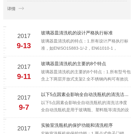
运行，都是我们与客户并肩前行的见证，更收获了行业内外的广
详情
泛认可与信赖。青岛永合创信电子科技有限公司(股权代码：8...
玻璃器皿清洗机的设计严格执行标准
2017
玻璃器皿清洗机的特点：1.所有设计严格执行标
9-13
准，如ENISO15883-1/-2，EN61010-1，
EN61010-2-040，EN61326，
Directive98/37/EEC，Directive06/95/EEC，
玻璃器皿清洗机的主要的8个特点
2017
Directive89/336/EEC，Directive...
玻璃器皿清洗机的主要的8个特点：1.所有型号包
9-11
含上下两层开放式支架2.全不锈钢内构可有效抗
腐蚀并且延长寿命3.可以选择多达21个常规清洗
过程，如轻度/标准/重度清洗循环、冲洗保持循
以下5点因素会影响全自动洗瓶机的清洗洁净度
2017
环、zui终冲洗循环、强制风干（带热或非热）循
以下5点因素会影响全自动洗瓶机的清洗洁净度
9-7
环等4.水温55或65摄氏度可选，干燥循环中可选
全自动洗瓶机是用于玻璃瓶、塑料瓶等清洗的设
加热或...
备。全自动洗瓶机由不锈钢水泵、高压喷头、电
器箱等组成，采用高压反冲喷洗，瓶壁的污染物
实验室洗瓶机的保护功能和清洗程序
2017
能及时脱离掉入水箱中并被排除，达到清洁的目
实验室洗瓶机的保护功能：1.两点式电子门锁，