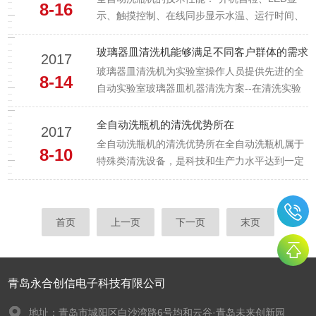
8-16
声功率，清洗时间均可调整，具有加热装置，可
示、触摸控制、在线同步显示水温、运行时间、
提高清...
运行步骤等参数。*控制系统具有十个标准清洗程
序和两个自定义编程清洗程序保证满足用户的清
玻璃器皿清洗机能够满足不同客户群体的需求
2017
洗要求。*循环系统：400L/min的循环速度提供*
玻璃器皿清洗机为实验室操作人员提供先进的全
8-14
的清洗能力。**循环泵及循环速度感测器保证高
自动实验室玻璃器皿机器清洗方案--在清洗实验
速适压的喷淋...
玻璃器皿，比如烧杯、吸量管、量瓶、锥形烧
瓶、培养皿和试管时，许多实验室都会慎重选择
全自动洗瓶机的清洗优势所在
2017
所使用的清洗消毒设备，原因之一是为了避免受
全自动洗瓶机的清洗优势所在全自动洗瓶机属于
8-10
到危险物侵害的风险；手工清洗时可能引起危险
特殊类清洗设备，是科技和生产力水平达到一定
的伤害，带传染性及有毒的污染...
水平后形成的一类产品以及相关的服务。全自动
洗瓶机即需要高新也需要常规的生产设备和工艺
技术，不仅需要拥有针对客户要求的解决方案，
首页
上一页
下一页
末页
而且要负责安装、调试及技术服务等内容，不同
的应用会使用不同的清洗设备、...
青岛永合创信电子科技有限公司
地址：青岛市城阳区白沙湾路6号均和云谷·青岛未来创新园