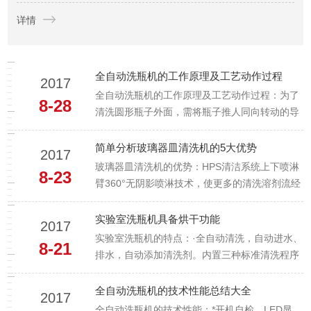
运行，都是我们与客户并肩前行的见证，更收获了行业内外的广
详情
泛认可与信赖。青岛永合创信电子科技有限公司(股权代码：8...
全自动洗瓶机的工作原理及工艺动作过程
2017
全自动洗瓶机的工作原理及工艺动作过程：为了
8-28
清洗圆形瓶子外面，需将瓶子推人同向转动的导
辊上，导辊带动瓶子旋转，推动瓶子沿导辊前
进，转动的刷子就将瓶子洗净。它的主要动作：
简单分析玻璃器皿清洗机的5大优势
2017
将到位的瓶子沿着导辊推动，瓶子推动过程利用
玻璃器皿清洗机的优势：HPS清洁系统上下喷淋
8-23
导辊转动将瓶子旋转以及将刷子转动。全自动洗
臂360°无阴影喷淋技术，使更多的清洗溶剂流经
瓶机原始数据及设计要求1）推进...
清洗物件的表面，并有更强的冲洗作用力，获得
更好的冲洗效果，先进的H&D热干燥技术，大大
实验室洗瓶机具备烘干功能
2017
提高了玻璃器皿清洗机清洗干燥效率，清洗实
实验室洗瓶机的特点：·全自动清洗，自动进水、
8-21
验，无需等待。恒压切向喷淋技术切向喷淋技术
排水，自动添加清洗剂。内置三种标准清洗程序
(玻璃器皿)：清洗溶剂...
可供选择，也可以自定义清洗参数和清洗程序。·
可清洗1mL、2mL、5mL、10mL等多种规格进
全自动洗瓶机的技术性能总结大全
2017
样瓶，一次zui多可清洗200个2mL的进样瓶。·超
全自动洗瓶机的技术性能：*开机自检、LED显