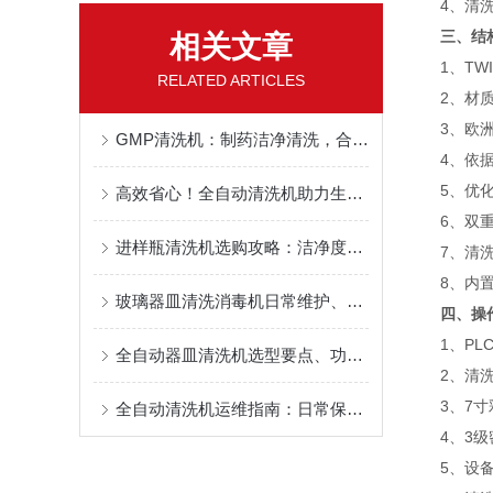
4、清洗、
三、结
相关文章
1、TWI
RELATED ARTICLES
2、材质：清
3、欧洲进
GMP清洗机：制药洁净清洗，合规生产关键设备
4、依据流
5、优化设
高效省心！全自动清洗机助力生产提质增效
6、双重
进样瓶清洗机选购攻略：洁净度与清洗效率核心要点解析
7、清洗
8、内置H
玻璃器皿清洗消毒机日常维护、耗材更换与故障处理
四、操
1、PLC
全自动器皿清洗机选型要点、功能配置与适用场景
2、清洗
3、7寸彩
全自动清洗机运维指南：日常保养+故障排查，保障设备长效运行
4、3级密
5、设备