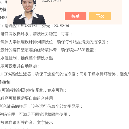
助您的吗？
消毒、干燥全自动完成，减少设备和人工投入，节约成本。
构特点
NS清洗干燥系统，实现器皿的原位清洗、干燥；
洗腔：SUS316L，外壳：SUS304
口高效循环泵，清洗压力稳定、可靠；
体力学原理设计排列清洗位，确保每件物品清洗的洁净度；
计的扁口型喷嘴的旋转喷淋臂，确保喷淋360°覆盖；
水温控制，确保整个清洗水温；
液可设定并自动添加；
EPA高效过滤器，确保干燥空气的洁净度；同步干燥水循环管路，避免
作控制
(可编程控制器)控制系统，稳定可靠；
程序可根据需要自由组合使用；
色液晶触摸屏，设备运行信息全部文字显示；
码管理，可满足不同管理权限的使用；
故障自诊断并声音、文字提示；