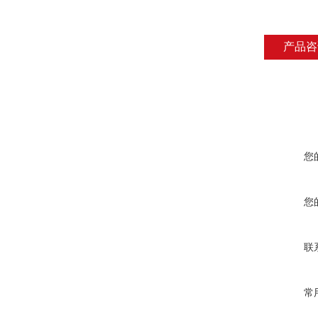
产品咨
您
您
联
常