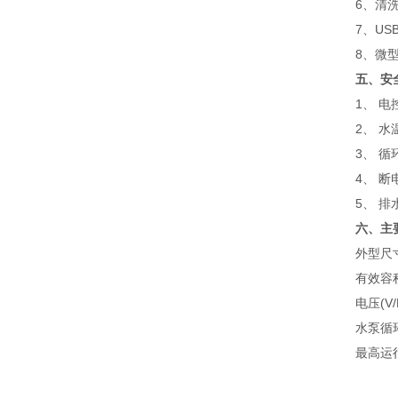
6、清洗
7、USB
8、微型
五、安
1、 电控
2、 水温
3、 循环
4、 断电
5、 排水
六、主
外型尺寸(W*
有效容积(
电压(V/Hz)
水泵循环流量
最高运行功