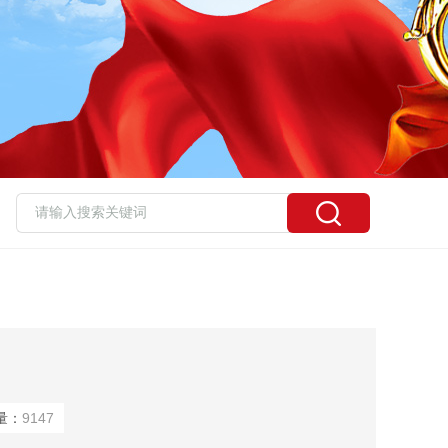
量：
9147