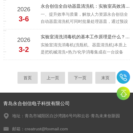
中，多数使用者因操作不当、认知偏差，陷入洗
永合创信全自动器皿清洗机：实验室高效清洗的理想选择！
2026
瓶误区，导致清洁不达标、耗材损坏、设备寿命
一、提升效率与质量，解放人力资源永合创信全
3-6
缩短等问题。本文结合实验室洗瓶...
自动器皿清洗机可同时批量处理器皿，通过预设
程序自动完成清洗、冲洗、烘干全流程，大幅缩
短清洗时间，相比人工清洗效率提升数倍，能轻
实验室清洗消毒机的基本工作原理是什么？它是如何实现清洗与消毒双重功能的？
2026
松应对高通量实验室的巨大清洗工作量。同时，
实验室清洗消毒机(洗瓶机、器皿清洗机)本质上
3-2
设备可精准控制水温、水压和清洗...
是把机械清洗+热力/化学消毒集成在一台设备
里，通过标准化程序完成“从脏到无菌/洁净”的全
过程。可以分成“清洗原理”和“消毒原理”两部分来
看。一、基本工作原理概述总体流程​典型程序包
首页
上一页
下一页
末页
括：预冲洗→主洗...
青岛永合创信电子科技有限公司
地址：青岛市城阳区白沙湾路6号均和云谷·青岛未来创新园
邮箱：creatrust@foxmail.com