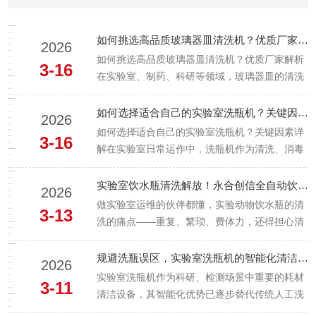
自...
如何挑选高品质玻璃器皿清洗机？优质厂家解析
2026
如何挑选高品质玻璃器皿清洗机？优质厂家解析
3-16
在实验室、制药、科研等领域，玻璃器皿的清洗
是一项至关重要的工作。选择一台高品质的玻璃
器皿清洗机，不仅能提高工作效率，还能确保实
如何选择适合自己的实验室洗瓶机？关键因素详解
2026
验结果的准确性。本文将为您详细解析如何挑选
如何选择适合自己的实验室洗瓶机？关键因素详
3-16
高品质的玻璃器皿清洗机，并重点...
解在实验室日常运作中，洗瓶机作为清洗、消毒
和干燥实验器皿的重要设备，其选择直接关系到
实验效率和数据的准确性。面对市场上琳琅满目
实验室饮水瓶清洗解放！永合创信全自动饮水瓶清洗机，高效合规又省心！
2026
的洗瓶机品牌和型号，如何挑选出适合自己实验
做实验室运维的伙伴都懂，实验动物饮水瓶的清
3-13
室需求的洗瓶机呢？本文将结合青...
洗的痛点——重复、繁琐、费体力，还得担心清
洗不到位、不合规，耽误实验进度不说，还可能
影响实验动物健康，进而影响实验数据的准确
规避洗瓶误区，实验室洗瓶机的智能化清洁技巧与应用
2026
性。别再被手动清洗束缚啦！永合创信全自动饮
实验室洗瓶机作为科研、检测场景中重要的耗材
3-11
水瓶清洗机，专为实验室场景量身打...
清洁设备，其智能化优势已逐步替代传统人工洗
瓶，大幅提升清洁效率与洁净度。但在实际应用