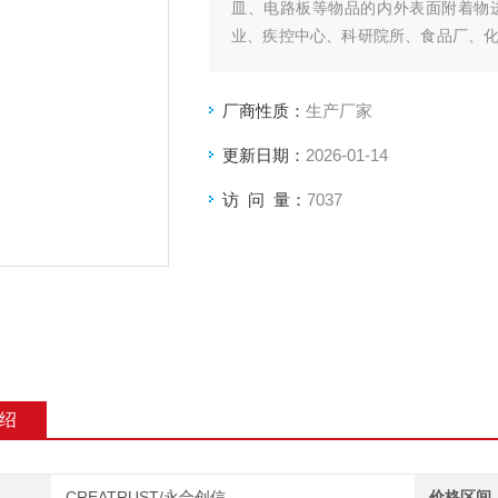
皿、电路板等物品的内外表面附着物
业、疾控中心、科研院所、食品厂、
毒供应中心.
厂商性质：
生产厂家
更新日期：
2026-01-14
访 问 量：
7037
绍
CREATRUST/永合创信
价格区间