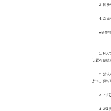
3. 同步
4. 双重
■操作管
1. PL
设置有触摸
2. 清洗
所有步骤均
3. 7寸
4. 3级