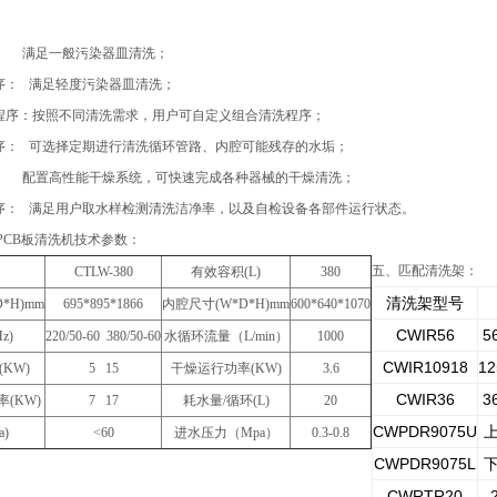
： 满足一般污染器皿清洗；
程序： 满足轻度污染器皿清洗；
洗程序：按照不同清洗需求，用户可自定义组合清洗程序；
程序： 可选择定期进行清洗循环管路、内腔可能残存的水垢；
： 配置高性能干燥系统，可快速完成各种器械的干燥清洗；
程序： 满足用户取水样检测清洗洁净率，以及自检设备各部件运行状态。
PCB板清洗机技术参数：
五、
匹配清洗架：
CTLW-380
有效容积(L)
380
清洗架型号
*H)mm
695*895*1866
内腔尺寸(W*D*H)mm
600*640*1070
CWIR56
5
z)
220/50-60 380/50-60
水循环流量（L/min）
1000
CWIR10918
1
KW)
5 15
干燥运行功率(KW)
3.6
CWIR36
3
率(KW)
7 17
耗水量/循环(L)
20
CWPDR9075U
a)
<60
进水压力（Mpa）
0.3-0.8
CWPDR9075L
CWRTR20