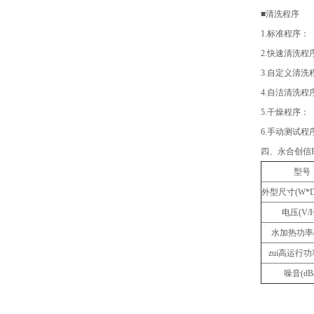
■清洗程序
1.标准程序
2.快速清洗
3.自定义清
4.自洁清洗
5.干燥程序
6.手动测试
四、永合创信
型号
外型尺寸(W*D
电压(V/H
水加热功率(
zui高运行功
噪音(dB