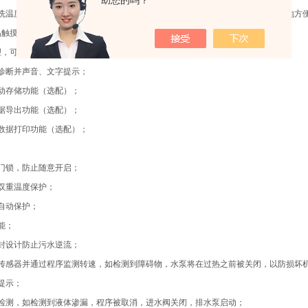
助您的吗？
洗温度、清洗时间、清洗剂量、清洗剂类型、水源类型均可以选择和调整，极大地方
液晶触摸屏，设备运行信息全部文字显示；
管理，可满足不同管理权限的使用；
自诊断并声音、文字提示；
自动存储功能（选配）；
洗数据导出功能（选配）；
机数据打印功能（选配）；
子门锁，防止随意开启；
温双重温度保护；
温自动保护；
功能；
水封设计防止污水逆流；
转速传感器并通过程序监测转速，如检测到障碍物，水泵将在过热之前被关闭，以防损
提示；
防漏检测，如检测到液体渗漏，程序被取消，进水阀关闭，排水泵启动；