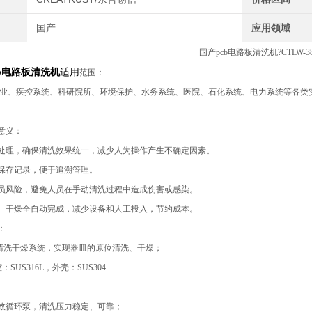
国产
应用领域
国产pcb电路板清洗机?CTLW-3
b电路板清洗机
适用
范围：
业、疾控系统、科研院所、环境保护、水务系统、医院、石化系统、电力系统等各类
意义：
清洗处理，确保清洗效果统一，减少人为操作产生不确定因素。
和保存记录，便于追溯管理。
作人员风险，避免人员在手动清洗过程中造成伤害或感染。
消毒、干燥全自动完成，减少设备和人工投入，节约成本。
：
NS清洗干燥系统，实现器皿的原位清洗、干燥；
SUS316L，外壳：SUS304
口高效循环泵，清洗压力稳定、可靠；