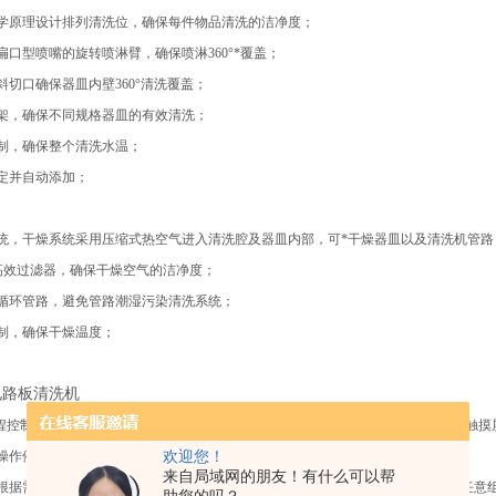
体力学原理设计排列清洗位，确保每件物品清洗的洁净度；
的扁口型喷嘴的旋转喷淋臂，确保喷淋360°*覆盖；
面斜切口确保器皿内壁360°清洗覆盖；
调托架，确保不同规格器皿的有效清洗；
控制，确保整个清洗水温；
设定并自动添加；
燥系统，干燥系统采用压缩式热空气进入清洗腔及器皿内部，可*干燥器皿以及清洗机管路
PA高效过滤器，确保干燥空气的洁净度；
燥水循环管路，避免管路潮湿污染清洗系统；
控制，确保干燥温度；
（可编程控制器）微电脑控制技术。通用性强；抗干扰能力强，可靠性高。采用7寸液晶
欢迎您！
操作停止后2min屏幕自动黑屏，再次操作时需点击屏幕后屏幕变亮才可操作。
来自局域网的朋友！有什么可以帮
序可根据需要自由组合使用，共可编辑存储99组程序，按照用户要求随意出厂前预设任