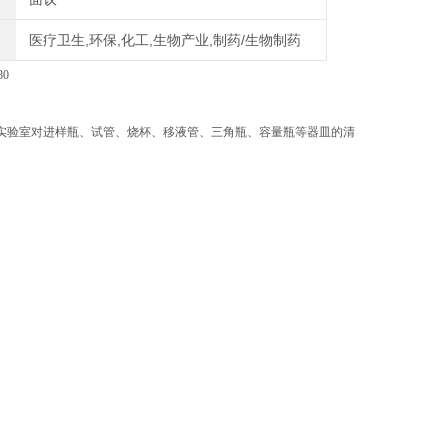
医疗卫生,环保,化工,生物产业,制药/生物制药
80
实验室对进样瓶、试管、烧杯、移液管、三角瓶、容量瓶等器皿的清