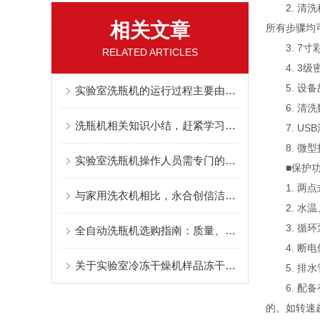
2. 清洗
相关文章
所有步骤均
3. 7寸
RELATED ARTICLES
4. 3级
5. 设备
实验室洗瓶机的运行过程主要由三大系统组成
6. 清洗
洗瓶机相关知识小结，赶紧学习一下
7. USB
8. 微型
实验室洗瓶机操作人员需专门的培训
■保护功
1. 两点
与家用洗衣机相比，永合创信洁净服洗烘一体机，到底强在哪？
2. 水温
3. 循环
全自动洗瓶机选购指南：质量、售后与性价比全考量
4. 断电
关于实验室冷冻干燥机样品冻干操作流程的介绍
5. 排水
6. 配备
的。如转速