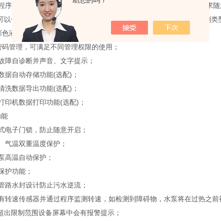
助您的吗？
程序可根据需要自由组合使用，共可编辑存储99组程序，按照用户要求
可以任意的进行组合和编辑，清洗温度、清洗时间、清洗剂量、清洗剂类
彩色液晶触摸屏，设备运行信息全部文字显示；
密码管理，可满足不同管理权限的使用；
故障自诊断并声音、文字提示；
数据自动存储功能(选配)；
清洗数据导出功能(选配)；
打印机数据打印功能(选配)；
能
式电子门锁，防止随意开启；
、气温双重温度保护；
泵高温自动保护；
保护功能；
管路水封设计防止污水逆流；
有转速传感器并通过程序监测转速，如检测到障碍物，水泵将在过热之前
超出限制范围设备屏幕中会有报警提示；