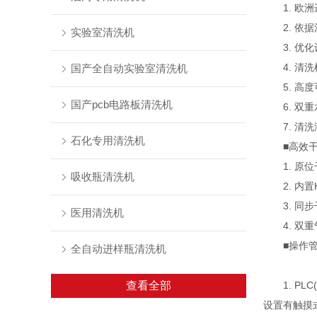
1. 欧洲
2. 依据
实验室清洗机
3. 优化
4. 清洗
国产全自动实验室清洗机
5. 高度
国产pcb电路板清洗机
6. 双重
7. 清洗
石化专用清洗机
■高效干
1. 原位
吸收瓶清洗机
2. 内置
3. 同步
医用清洗机
4. 双重
■操作管
全自动进样瓶清洗机
查看全部
1. PL
设置有触摸