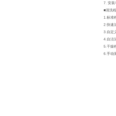
7. 安装
■清洗程
1.标准
2.快速清
3.自定义
4.自洁清
5.干燥程
6.手动测