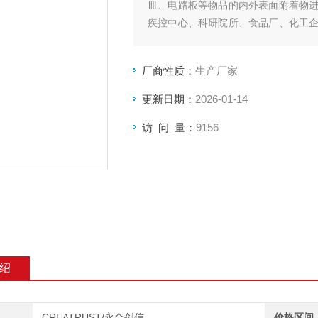
皿、电路板等物品的内外表面附着物
疾控中心、科研院所、食品厂、化工
应中心
厂商性质：
生产厂家
更新日期：
2026-01-14
访 问 量：
9156
绍
CREATRUST/永合创信
价格区间