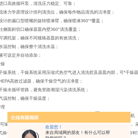
进口高效循环泵，清洗压力稳定、可靠；
流体力学原理设计排列清洗位，确保每件物品清洗的洁净度；
设计的扁口型喷嘴的旋转喷淋臂，确保喷淋360°*覆盖；
柱侧面斜切口确保器皿内壁360°清洗覆盖；
可调托架，确保不同规格器皿的有效清洗；
水温控制，确保整个清洗水温；
液可设定并自动添加；
燥
干燥系统，干燥系统采用压缩式热空气进入清洗腔及器皿内部，可*干燥
HEPA高效过滤器，确保干燥空气的洁净度；
干燥水循环管路，避免管路潮湿污染清洗系统；
气温控制，确保干燥温度；
理
C(可编程控制器)微电脑控制技术。通用性强；抗干扰能力强，可靠性高
欢迎您！
来自局域网的朋友！有什么可以帮
式操作保护。为防止误操作在操作停止后2min屏幕自动黑屏，再次操作