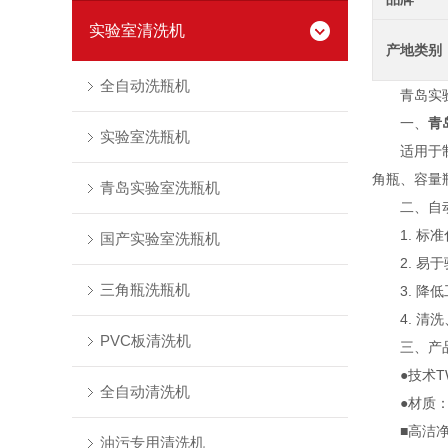
实验室清洗机
产地类别
全自动洗瓶机
青岛实验
一、
青
实验室洗瓶机
适用于制药
角瓶、容量
青岛实验室洗瓶机
二、自动
1. 标准
国产实验室洗瓶机
2. 易于
三角瓶洗瓶机
3. 降低
4. 清洗
PVC板清洗机
三、产品
●技术TW
全自动清洗机
●材质：清洗
■高洁净
油污专用清洗机