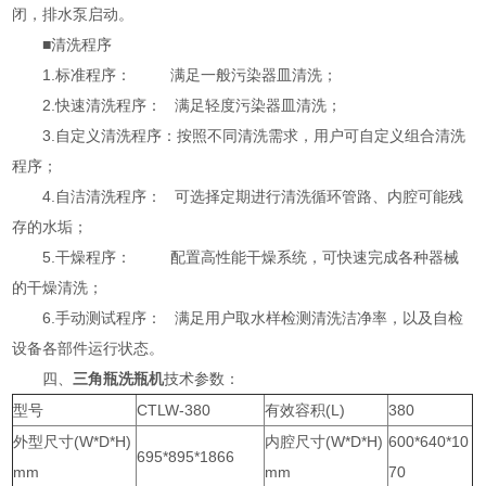
闭，排水泵启动。
■清洗程序
1.标准程序： 满足一般污染器皿清洗；
2.快速清洗程序： 满足轻度污染器皿清洗；
3.自定义清洗程序：按照不同清洗需求，用户可自定义组合清洗
程序；
4.自洁清洗程序： 可选择定期进行清洗循环管路、内腔可能残
存的水垢；
5.干燥程序： 配置高性能干燥系统，可快速完成各种器械
的干燥清洗；
6.手动测试程序： 满足用户取水样检测清洗洁净率，以及自检
设备各部件运行状态。
四、
三角瓶洗瓶机
技术参数：
型号
CTLW-380
有效容积(L)
380
外型尺寸(W*D*H)
内腔尺寸(W*D*H)
600*640*10
695*895*1866
mm
mm
70