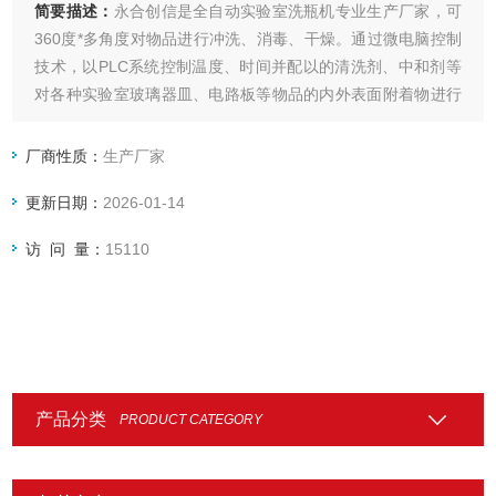
简要描述：
永合创信是全自动实验室洗瓶机专业生产厂家，可
360度*多角度对物品进行冲洗、消毒、干燥。通过微电脑控制
技术，以PLC系统控制温度、时间并配以的清洗剂、中和剂等
对各种实验室玻璃器皿、电路板等物品的内外表面附着物进行
清洗、消毒和干燥处理。清洗机北广泛应用于制药企业、疾控
中心、科研院所、食品厂、化工企业、电子企业的实验室及生
厂商性质：
生产厂家
产部门、医院口腔科、消毒供应中心
更新日期：
2026-01-14
访 问 量：
15110
产品分类
PRODUCT CATEGORY