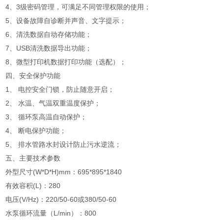
4、3级密码管理，可满足不同管理权限的使用；
5、设备故障自诊断并声音、文字提示；
6、清洗数据自动存储功能；
7、USB清洗数据导出功能；
8、微型打印机数据打印功能（选配）；
四、安全保护功能
1、 电控安全门锁，防止随意开启；
2、 水温、气温双重温度保护；
3、 循环泵高温自动保护；
4、 断电保护功能；
5、 排水管路水封设计防止污水逆流；
五、主要技术参数
外型尺寸(W*D*H)mm：695*895*1840
有效容积(L)：280
电压(V/Hz)：220/50-60或380/50-60
水泵循环流量（L/min）：800