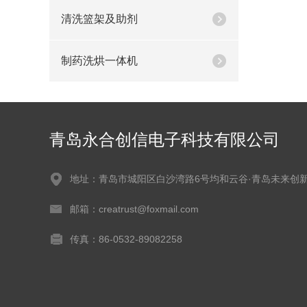
清洗篮架及助剂
制药洗烘一体机
青岛永合创信电子科技有限公司
地址：青岛市城阳区白沙湾路6号均和云谷·青岛未来创
邮箱：creatrust@foxmail.com
传真：86-0532-89082258