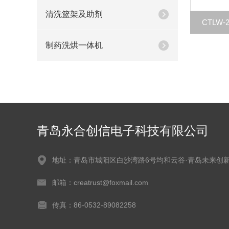
清洗篮架及助剂
CTLW
制药洗烘一体机
青岛永合创信电子科技有限公司
地址：青岛市城阳区白沙湾路6号均和云谷·青岛未来创
邮箱：creatrust@foxmail.com
传真：86-0532-89082258